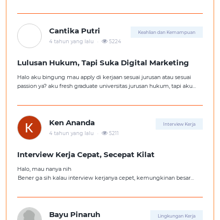
Cantika Putri
Keahlian dan Kemampuan
.
4 tahun yang lalu
5224
Lulusan Hukum, Tapi Suka Digital Marketing
Halo aku bingung mau apply di kerjaan sesuai jurusan atau sesuai
passion ya? aku fresh graduate universitas jurusan hukum, tapi aku
lebih suka kerajaan digital marketing. Ortuku tentu kasi saran biar
aku ambil kerjaan sesuai jurusan.
Ken Ananda
Interview Kerja
.
4 tahun yang lalu
5211
Interview Kerja Cepat, Secepat Kilat
Halo, mau nanya nih
Bener ga sih kalau interview kerjanya cepet, kemungkinan besar
kita ga diterima kerja?
Tolong pencerahannya dong kakak-kakak semua, soalnya aku fresh
graduate, huhu :'(
Bayu Pinaruh
Lingkungan Kerja