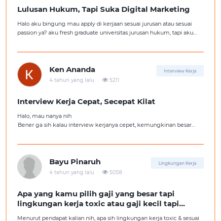
Lulusan Hukum, Tapi Suka Digital Marketing
Halo aku bingung mau apply di kerjaan sesuai jurusan atau sesuai
passion ya? aku fresh graduate universitas jurusan hukum, tapi aku
lebih suka kerajaan digital marketing. Ortuku tentu kasi saran biar
aku ambil kerjaan sesuai jurusan.
Ken Ananda
Interview Kerja
.
4 tahun yang lalu
5211
Interview Kerja Cepat, Secepat Kilat
Halo, mau nanya nih
Bener ga sih kalau interview kerjanya cepet, kemungkinan besar
kita ga diterima kerja?
Tolong pencerahannya dong kakak-kakak semua, soalnya aku fresh
graduate, huhu :'(
Bayu Pinaruh
Lingkungan Kerja
.
4 tahun yang lalu
5058
Apa yang kamu pilih gaji yang besar tapi
lingkungan kerja toxic atau gaji kecil tapi
lingkungan kerja yang nyaman
Menurut pendapat kalian nih, apa sih lingkungan kerja toxic & sesuai