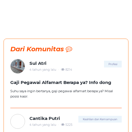
Dari Komunitas
Sul Atri
Profesi
.
4 tahun yang lalu
8214
Gaji Pegawai Alfamart Berapa ya? Info dong
Suhu saya ingin bertanya, gaji pegawai alfamart berapa ya? Misal
posisi kasir.
Cantika Putri
Keahlian dan Kemampuan
.
4 tahun yang lalu
5225