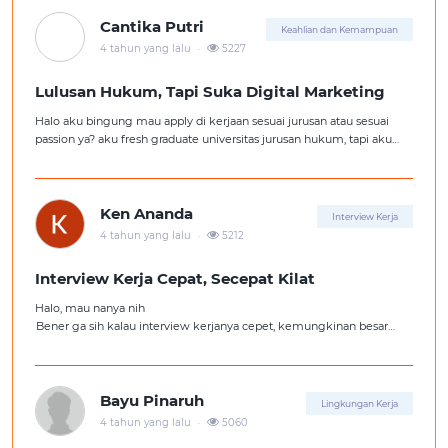
Cantika Putri
Keahlian dan Kemampuan
.
4 tahun yang lalu
5227
Lulusan Hukum, Tapi Suka Digital Marketing
Halo aku bingung mau apply di kerjaan sesuai jurusan atau sesuai
passion ya? aku fresh graduate universitas jurusan hukum, tapi aku
lebih suka kerajaan digital marketing. Ortuku tentu kasi saran biar
aku ambil kerjaan sesuai jurusan.
Ken Ananda
Interview Kerja
.
4 tahun yang lalu
5212
Interview Kerja Cepat, Secepat Kilat
Halo, mau nanya nih
Bener ga sih kalau interview kerjanya cepet, kemungkinan besar
kita ga diterima kerja?
Tolong pencerahannya dong kakak-kakak semua, soalnya aku fresh
graduate, huhu :'(
Bayu Pinaruh
Lingkungan Kerja
.
4 tahun yang lalu
5060