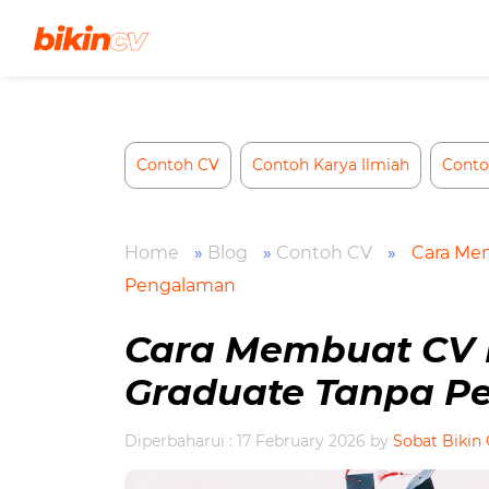
Skip
to
content
Contoh CV
Contoh Karya Ilmiah
Conto
Home
»
Blog
»
Contoh CV
»
Cara Me
Pengalaman
Cara Membuat CV 
Graduate Tanpa P
Diperbaharui : 17 February 2026
by
Sobat Bikin