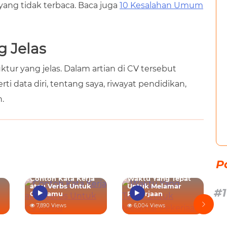
ng tidak terbaca. Baca juga
10 Kesalahan Umum
g Jelas
r yang jelas. Dalam artian di CV tersebut
ti data diri, tentang saya, riwayat pendidikan,
n.
P
Contoh Kata Kerja
Waktu Yang Tepat
atau Verbs Untuk
Untuk Melamar
CV Kamu
Pekerjaan
7,890 Views
6,004 Views