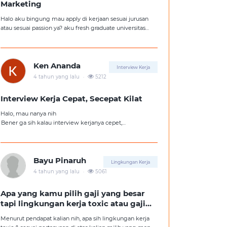
Marketing
Halo aku bingung mau apply di kerjaan sesuai jurusan
atau sesuai passion ya? aku fresh graduate universitas
jurusan hukum, tapi aku lebih suka kerajaan digital
marketing. Ortuku tentu kasi saran biar aku ambil
kerjaan sesuai jurusan.
Ken Ananda
Interview Kerja
.
4 tahun yang lalu
5212
Interview Kerja Cepat, Secepat Kilat
Halo, mau nanya nih
Bener ga sih kalau interview kerjanya cepet,
kemungkinan besar kita ga diterima kerja?
Tolong pencerahannya dong kakak-kakak semua,
soalnya aku fresh graduate, huhu :'(
Bayu Pinaruh
Lingkungan Kerja
.
4 tahun yang lalu
5061
Apa yang kamu pilih gaji yang besar
tapi lingkungan kerja toxic atau gaji
kecil tapi lingkungan kerja yang
Menurut pendapat kalian nih, apa sih lingkungan kerja
nyaman