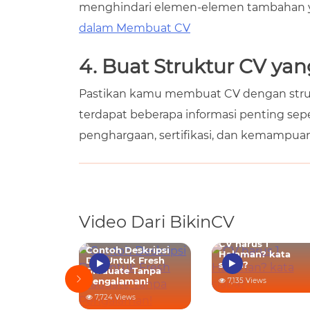
menghindari elemen-elemen tambahan ya
dalam Membuat CV
4. Buat Struktur CV yan
Pastikan kamu membuat CV dengan struktu
terdapat beberapa informasi penting seper
penghargaan, sertifikasi, dan kemampua
Video Dari BikinCV
CV harus 1
ampai
Contoh Deskripsi
Halaman? kata
AM!
Diri Untuk Fresh
siapa?
bagaimana
Graduate Tanpa
llow up
Pengalaman!
7,135 Views
s
7,724 Views