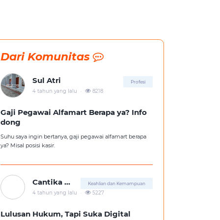
Dari Komunitas
Sul Atri
Profesi
.
4 tahun yang lalu
8218
Gaji Pegawai Alfamart Berapa ya? Info
dong
Suhu saya ingin bertanya, gaji pegawai alfamart berapa
ya? Misal posisi kasir.
Cantika Putri
Keahlian dan Kemampuan
.
4 tahun yang lalu
5227
Lulusan Hukum, Tapi Suka Digital