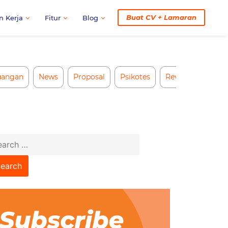
Buat CV + Lamaran
n Kerja
Fitur
Blog
uangan
News
Proposal
Psikotes
Review CV AI
arch
: