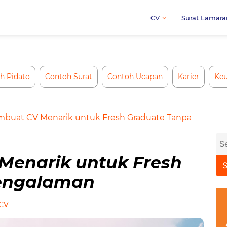
CV
Surat Lamara
h Pidato
Contoh Surat
Contoh Ucapan
Karier
Ke
mbuat CV Menarik untuk Fresh Graduate Tanpa
Se
for
Menarik untuk Fresh
engalaman
 CV