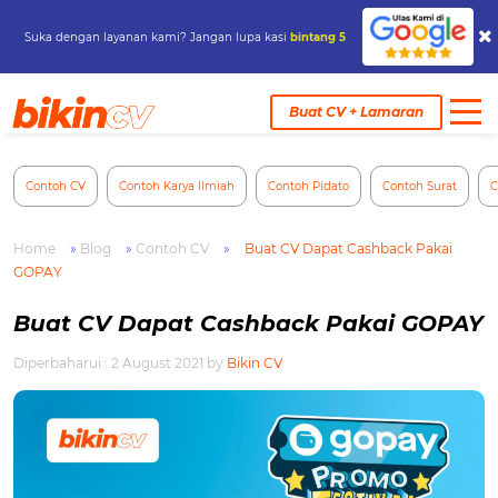
Suka dengan layanan kami? Jangan lupa kasi
bintang 5
Skip
to
Buat CV + Lamaran
content
Contoh CV
Contoh Karya Ilmiah
Contoh Pidato
Contoh Surat
C
Home
»
Blog
»
Contoh CV
»
Buat CV Dapat Cashback Pakai
GOPAY
Buat CV Dapat Cashback Pakai GOPAY
Diperbaharui : 2 August 2021
by
Bikin CV