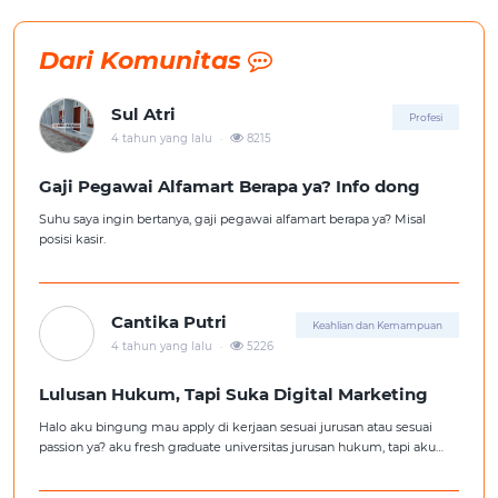
Dari Komunitas
Sul Atri
Profesi
.
4 tahun yang lalu
8215
Gaji Pegawai Alfamart Berapa ya? Info dong
Suhu saya ingin bertanya, gaji pegawai alfamart berapa ya? Misal
posisi kasir.
Cantika Putri
Keahlian dan Kemampuan
.
4 tahun yang lalu
5226
Lulusan Hukum, Tapi Suka Digital Marketing
Halo aku bingung mau apply di kerjaan sesuai jurusan atau sesuai
passion ya? aku fresh graduate universitas jurusan hukum, tapi aku
lebih suka kerajaan digital marketing. Ortuku tentu kasi saran biar
aku ambil kerjaan sesuai jurusan.