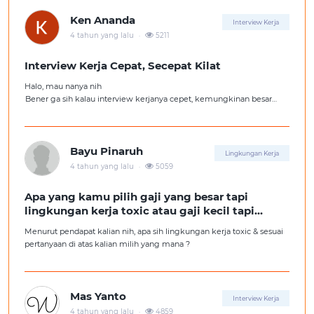
Ken Ananda
Interview Kerja
.
4 tahun yang lalu
5211
Interview Kerja Cepat, Secepat Kilat
Halo, mau nanya nih
Bener ga sih kalau interview kerjanya cepet, kemungkinan besar
kita ga diterima kerja?
Tolong pencerahannya dong kakak-kakak semua, soalnya aku fresh
graduate, huhu :'(
Bayu Pinaruh
Lingkungan Kerja
.
4 tahun yang lalu
5059
Apa yang kamu pilih gaji yang besar tapi
lingkungan kerja toxic atau gaji kecil tapi
lingkungan kerja yang nyaman
Menurut pendapat kalian nih, apa sih lingkungan kerja toxic & sesuai
pertanyaan di atas kalian milih yang mana ?
Mas Yanto
Interview Kerja
.
4 tahun yang lalu
4859