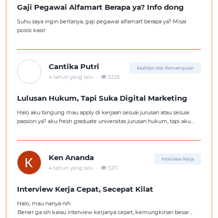
Gaji Pegawai Alfamart Berapa ya? Info dong
Suhu saya ingin bertanya, gaji pegawai alfamart berapa ya? Misal
posisi kasir.
Cantika Putri
Keahlian dan Kemampuan
.
4 tahun yang lalu
5226
Lulusan Hukum, Tapi Suka Digital Marketing
Halo aku bingung mau apply di kerjaan sesuai jurusan atau sesuai
passion ya? aku fresh graduate universitas jurusan hukum, tapi aku
lebih suka kerajaan digital marketing. Ortuku tentu kasi saran biar
aku ambil kerjaan sesuai jurusan.
Ken Ananda
Interview Kerja
.
4 tahun yang lalu
5211
Interview Kerja Cepat, Secepat Kilat
Halo, mau nanya nih
Bener ga sih kalau interview kerjanya cepet, kemungkinan besar