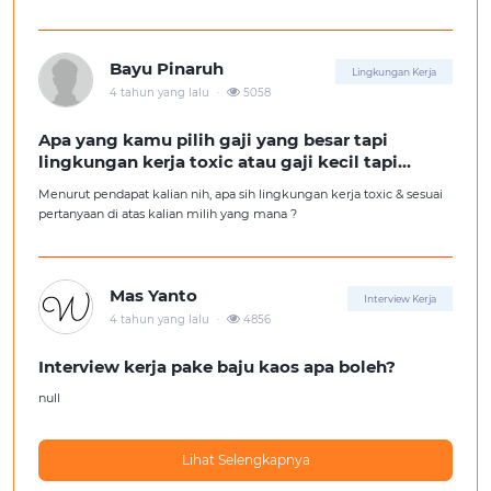
kita ga diterima kerja?
Tolong pencerahannya dong kakak-kakak semua, soalnya aku fresh
graduate, huhu :'(
Bayu Pinaruh
Lingkungan Kerja
.
4 tahun yang lalu
5058
Apa yang kamu pilih gaji yang besar tapi
lingkungan kerja toxic atau gaji kecil tapi
lingkungan kerja yang nyaman
Menurut pendapat kalian nih, apa sih lingkungan kerja toxic & sesuai
pertanyaan di atas kalian milih yang mana ?
Mas Yanto
Interview Kerja
.
4 tahun yang lalu
4856
Interview kerja pake baju kaos apa boleh?
null
Lihat Selengkapnya