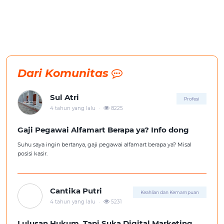
Dari Komunitas
Sul Atri
Profesi
.
4 tahun yang lalu
8225
Gaji Pegawai Alfamart Berapa ya? Info dong
Suhu saya ingin bertanya, gaji pegawai alfamart berapa ya? Misal
posisi kasir.
Cantika Putri
Keahlian dan Kemampuan
.
4 tahun yang lalu
5231
Lulusan Hukum, Tapi Suka Digital Marketing