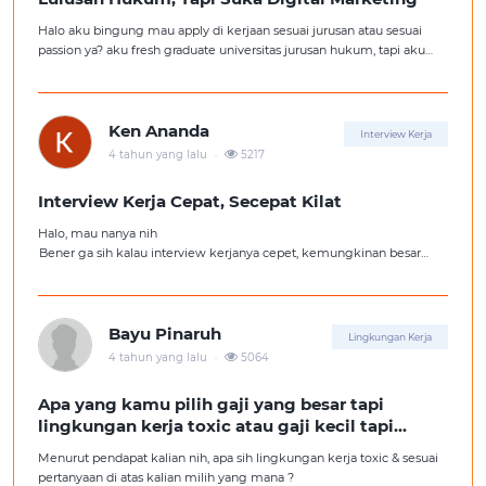
Halo aku bingung mau apply di kerjaan sesuai jurusan atau sesuai
passion ya? aku fresh graduate universitas jurusan hukum, tapi aku
lebih suka kerajaan digital marketing. Ortuku tentu kasi saran biar
aku ambil kerjaan sesuai jurusan.
Ken Ananda
Interview Kerja
.
4 tahun yang lalu
5217
Interview Kerja Cepat, Secepat Kilat
Halo, mau nanya nih
Bener ga sih kalau interview kerjanya cepet, kemungkinan besar
kita ga diterima kerja?
Tolong pencerahannya dong kakak-kakak semua, soalnya aku fresh
graduate, huhu :'(
Bayu Pinaruh
Lingkungan Kerja
.
4 tahun yang lalu
5064
Apa yang kamu pilih gaji yang besar tapi
lingkungan kerja toxic atau gaji kecil tapi
lingkungan kerja yang nyaman
Menurut pendapat kalian nih, apa sih lingkungan kerja toxic & sesuai
pertanyaan di atas kalian milih yang mana ?