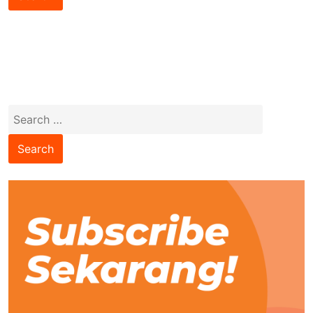
Search
for: