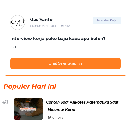
Mas Yanto
Interview Kerja
.
4 tahun yang lalu
4864
Interview kerja pake baju kaos apa boleh?
null
Lihat Selengkapnya
Populer Hari Ini
Contoh Soal Psikotes Matematika Saat
Melamar Kerja
16 views