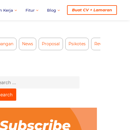
Buat CV + Lamaran
n Kerja
Fitur
Blog
uangan
News
Proposal
Psikotes
Review CV AI
arch
: