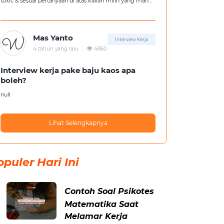
toxic & sesuai pertanyaan di atas kalian milih yang mana
?
Mas Yanto
Interview Kerja
.
4 tahun yang lalu
4860
Interview kerja pake baju kaos apa
boleh?
null
Lihat Selengkapnya
opuler Hari Ini
Contoh Soal Psikotes
Matematika Saat
Melamar Kerja