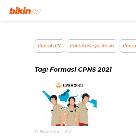
Skip
to
content
Contoh CV
Contoh Karya Ilmiah
Conto
Tag:
Formasi CPNS 2021
17 November 2021