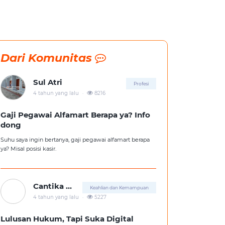
Dari Komunitas
Sul Atri
Profesi
.
4 tahun yang lalu
8216
Gaji Pegawai Alfamart Berapa ya? Info
dong
Suhu saya ingin bertanya, gaji pegawai alfamart berapa
ya? Misal posisi kasir.
Cantika Putri
Keahlian dan Kemampuan
.
4 tahun yang lalu
5227
Lulusan Hukum, Tapi Suka Digital