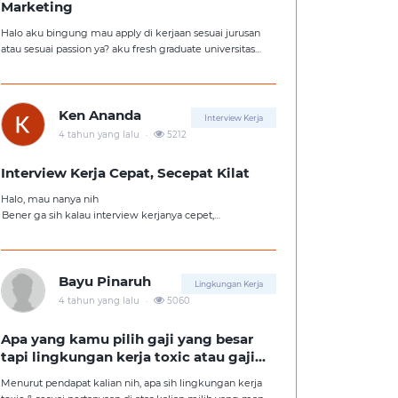
Marketing
Halo aku bingung mau apply di kerjaan sesuai jurusan
atau sesuai passion ya? aku fresh graduate universitas
jurusan hukum, tapi aku lebih suka kerajaan digital
marketing. Ortuku tentu kasi saran biar aku ambil
kerjaan sesuai jurusan.
Ken Ananda
Interview Kerja
.
4 tahun yang lalu
5212
Interview Kerja Cepat, Secepat Kilat
Halo, mau nanya nih
Bener ga sih kalau interview kerjanya cepet,
kemungkinan besar kita ga diterima kerja?
Tolong pencerahannya dong kakak-kakak semua,
soalnya aku fresh graduate, huhu :'(
Bayu Pinaruh
Lingkungan Kerja
.
4 tahun yang lalu
5060
Apa yang kamu pilih gaji yang besar
tapi lingkungan kerja toxic atau gaji
kecil tapi lingkungan kerja yang
Menurut pendapat kalian nih, apa sih lingkungan kerja
nyaman