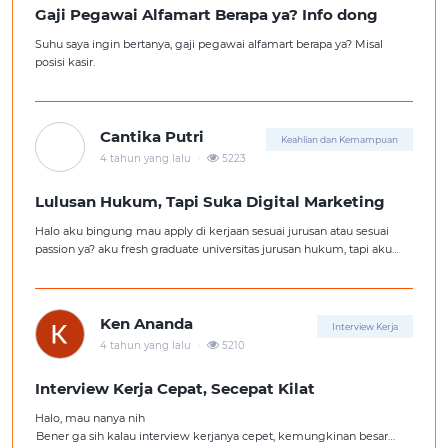
Gaji Pegawai Alfamart Berapa ya? Info dong
Suhu saya ingin bertanya, gaji pegawai alfamart berapa ya? Misal
posisi kasir.
Cantika Putri
Keahlian dan Kemampuan
.
4 tahun yang lalu
5223
Lulusan Hukum, Tapi Suka Digital Marketing
Halo aku bingung mau apply di kerjaan sesuai jurusan atau sesuai
passion ya? aku fresh graduate universitas jurusan hukum, tapi aku
lebih suka kerajaan digital marketing. Ortuku tentu kasi saran biar
aku ambil kerjaan sesuai jurusan.
Ken Ananda
Interview Kerja
.
4 tahun yang lalu
5210
Interview Kerja Cepat, Secepat Kilat
Halo, mau nanya nih
Bener ga sih kalau interview kerjanya cepet, kemungkinan besar