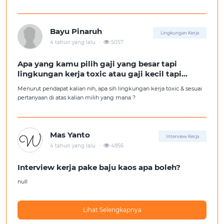
kita ga diterima kerja?
Tolong pencerahannya dong kakak-kakak semua, soalnya aku fresh
graduate, huhu :'(
Bayu Pinaruh
Lingkungan Kerja
.
4 tahun yang lalu
5057
Apa yang kamu pilih gaji yang besar tapi
lingkungan kerja toxic atau gaji kecil tapi
lingkungan kerja yang nyaman
Menurut pendapat kalian nih, apa sih lingkungan kerja toxic & sesuai
pertanyaan di atas kalian milih yang mana ?
Mas Yanto
Interview Kerja
.
4 tahun yang lalu
4856
Interview kerja pake baju kaos apa boleh?
null
Lihat Selengkapnya