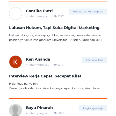
Cantika Putri
Keahlian dan Kemampuan
.
4 tahun yang lalu
5227
Lulusan Hukum, Tapi Suka Digital Marketing
Halo aku bingung mau apply di kerjaan sesuai jurusan atau sesuai
passion ya? aku fresh graduate universitas jurusan hukum, tapi aku
lebih suka kerajaan digital marketing. Ortuku tentu kasi saran biar
aku ambil kerjaan sesuai jurusan.
Ken Ananda
Interview Kerja
.
4 tahun yang lalu
5212
Interview Kerja Cepat, Secepat Kilat
Halo, mau nanya nih
Bener ga sih kalau interview kerjanya cepet, kemungkinan besar
kita ga diterima kerja?
Tolong pencerahannya dong kakak-kakak semua, soalnya aku fresh
graduate, huhu :'(
Bayu Pinaruh
Lingkungan Kerja
.
4 tahun yang lalu
5060