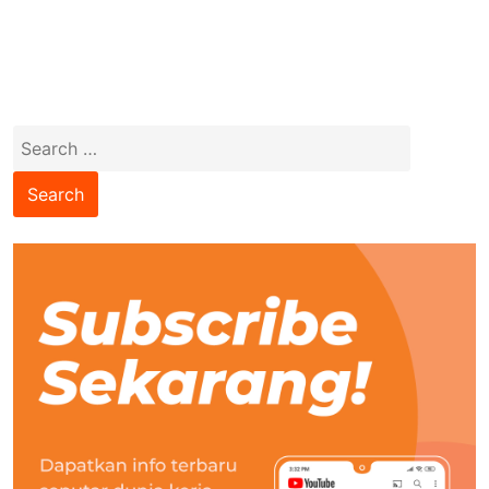
Search
for: