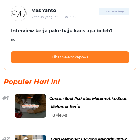
Mas Yanto
Interview Kerja
.
4 tahun yang lalu
4862
Interview kerja pake baju kaos apa boleh?
null
Lihat Selengkapnya
Populer Hari Ini
Contoh Soal Psikotes Matematika Saat
Melamar Kerja
18 views
Cara Membuat CV yang Menarik untuk