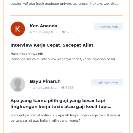
passion ya? aku fresh graduate universitas jurusan hukum, tapi aku
lebih suka kerajaan digital marketing. Ortuku tentu kasi saran biar
aku ambil kerjaan sesuai jurusan.
Ken Ananda
Interview Kerja
.
4 tahun yang lalu
5216
Interview Kerja Cepat, Secepat Kilat
Halo, mau nanya nih
Bener ga sih kalau interview kerjanya cepet, kemungkinan besar
kita ga diterima kerja?
Tolong pencerahannya dong kakak-kakak semua, soalnya aku fresh
graduate, huhu :'(
Bayu Pinaruh
Lingkungan Kerja
.
4 tahun yang lalu
5063
Apa yang kamu pilih gaji yang besar tapi
lingkungan kerja toxic atau gaji kecil tapi
lingkungan kerja yang nyaman
Menurut pendapat kalian nih, apa sih lingkungan kerja toxic & sesuai
pertanyaan di atas kalian milih yang mana ?