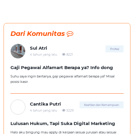
Dari Komunitas
Sul Atri
Profesi
.
4 tahun yang lalu
8221
Gaji Pegawai Alfamart Berapa ya? Info dong
Suhu saya ingin bertanya, gaji pegawai alfamart berapa ya? Misal
posisi kasir.
Cantika Putri
Keahlian dan Kemampuan
.
4 tahun yang lalu
5229
Lulusan Hukum, Tapi Suka Digital Marketing
Halo aku bingung mau apply di kerjaan sesuai jurusan atau sesuai