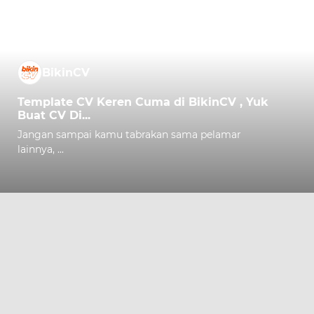
BikinCV
Template CV Keren Cuma di BikinCV , Yuk
Buat CV Di...
Jangan sampai kamu tabrakan sama pelamar
lainnya, ...
Comment