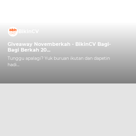
BikinCV
Giveaway Novemberkah - BikinCV Bagi-
Bagi Berkah 20...
Tunggu apalagi? Yuk buruan ikutan dan dapetin
hadi...
Comment