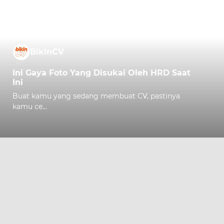
BikinCV
Ini Gaya Foto Yang Disukai Oleh HRD Saat
Ini
Buat kamu yang sedang membuat CV, pastinya
kamu ce...
Comment
Kiki Fitri
wah ternyata bole ya pake foto latar selain merah. terima
kasih pencerahannya admin