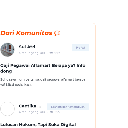
Dari Komunitas
Sul Atri
Profesi
.
4 tahun yang lalu
8217
Gaji Pegawai Alfamart Berapa ya? Info
dong
Suhu saya ingin bertanya, gaji pegawai alfamart berapa
ya? Misal posisi kasir.
Cantika Putri
Keahlian dan Kemampuan
.
4 tahun yang lalu
5227
Lulusan Hukum, Tapi Suka Digital