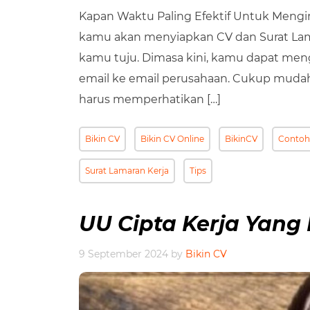
Kapan Waktu Paling Efektif Untuk Mengir
kamu akan menyiapkan CV dan Surat Lama
kamu tuju. Dimasa kini, kamu dapat meng
email ke email perusahaan. Cukup mud
harus memperhatikan […]
Bikin CV
Bikin CV Online
BikinCV
Contoh
Surat Lamaran Kerja
Tips
UU Cipta Kerja Yan
9 September 2024
by
Bikin CV