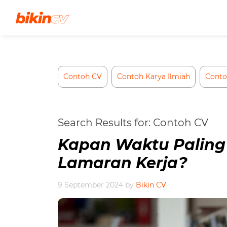
Skip
to
content
Contoh CV
Contoh Karya Ilmiah
Conto
Search Results for:
Contoh CV
Kapan Waktu Paling 
Lamaran Kerja?
9 September 2024
by
Bikin CV