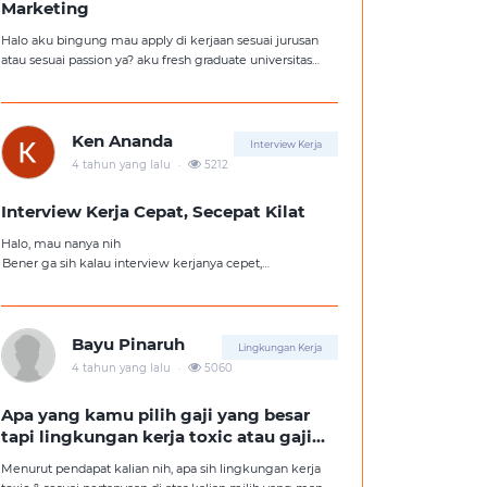
Marketing
Halo aku bingung mau apply di kerjaan sesuai jurusan
atau sesuai passion ya? aku fresh graduate universitas
jurusan hukum, tapi aku lebih suka kerajaan digital
marketing. Ortuku tentu kasi saran biar aku ambil
kerjaan sesuai jurusan.
Ken Ananda
Interview Kerja
.
4 tahun yang lalu
5212
Interview Kerja Cepat, Secepat Kilat
Halo, mau nanya nih
Bener ga sih kalau interview kerjanya cepet,
kemungkinan besar kita ga diterima kerja?
Tolong pencerahannya dong kakak-kakak semua,
soalnya aku fresh graduate, huhu :'(
Bayu Pinaruh
Lingkungan Kerja
.
4 tahun yang lalu
5060
Apa yang kamu pilih gaji yang besar
tapi lingkungan kerja toxic atau gaji
kecil tapi lingkungan kerja yang
Menurut pendapat kalian nih, apa sih lingkungan kerja
nyaman