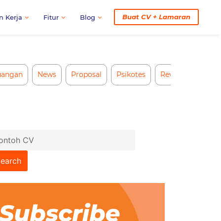
Buat CV + Lamaran
n Kerja
Fitur
Blog
uangan
News
Proposal
Psikotes
Review CV AI
arch
: